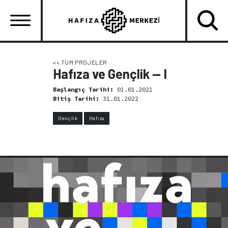
Ana
içeriğe
atla
Ana
gezinti
<< TÜM PROJELER
Hafıza ve Gençlik — I
menüsü
Başlangıç Tarihi:
01.01.2021
Bitiş Tarihi:
31.01.2022
Gençlik
Hafıza