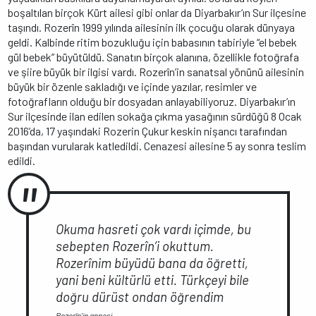
boşaltılan birçok Kürt ailesi gibi onlar da Diyarbakır’ın Sur ilçesine
taşındı. Rozerîn 1999 yılında ailesinin ilk çocuğu olarak dünyaya
geldi. Kalbinde ritim bozukluğu için babasının tabiriyle “el bebek
gül bebek” büyütüldü. Sanatın birçok alanına, özellikle fotoğrafa
ve şiire büyük bir ilgisi vardı. Rozerîn’in sanatsal yönünü ailesinin
büyük bir özenle sakladığı ve içinde yazılar, resimler ve
fotoğrafların olduğu bir dosyadan anlayabiliyoruz. Diyarbakır’ın
Sur ilçesinde ilan edilen sokağa çıkma yasağının sürdüğü 8 Ocak
2016’da, 17 yaşındaki Rozerin Çukur keskin nişancı tarafından
başından vurularak katledildi. Cenazesi ailesine 5 ay sonra teslim
edildi.
Okuma hasreti çok vardı içimde, bu
sebepten Rozerîn’i okuttum.
Rozerînim büyüdü bana da öğretti,
yani beni kültürlü etti. Türkçeyi bile
doğru dürüst ondan öğrendim
Rozerîn'in annesi