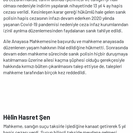
olması nedeniyle indirim yapılarak nihayetinde 13 yıl 4 ay hapis
cezası verildi. Kesinleşen karar gereği hükümlü hale gelen sanık
polisin hapis cezasının infazı devam ederken 2020 yılında
yaşanan Covid-19 pandemisi nedeniyle ceza infaz kurumlarından
izinli ayrılma düzenlemesinden faydalanan sanık tahliye edildi.
Aile Anayasa Mahkemesine başvurdu ve mahkeme anayasada
düzenlenen yaşam hakkının ihlal edildiğine hükmetti. Sonrasında
devam eden mahkeme sürecinde sanık polisin hiçbir duruşmaya
katılmaması üzerine ailesi kaçma şüphesi olduğu gerekçesiyle
hakkında kırmızı bülten çıkarılmasını talep ettiyse de, talepleri
mahkeme tarafından birçok kez reddedildi.
Hêlîn Hasret Şen
Mahkeme, sanığın suçu taksirle işlediğine kanaat getirerek 5 yıl
hapis cezası verdi. Suçun bilinçli taksirle meydana gelmesi