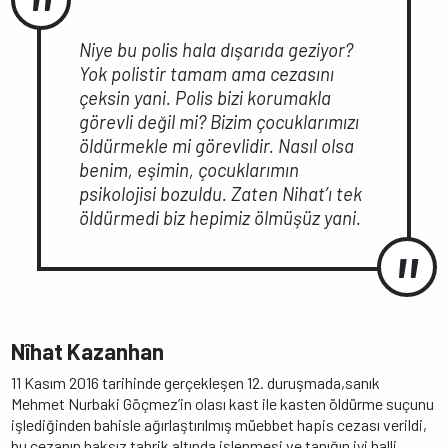
Niye bu polis hala dışarıda geziyor?
Yok polistir tamam ama cezasını
çeksin yani. Polis bizi korumakla
görevli değil mi? Bizim çocuklarımızı
öldürmekle mi görevlidir. Nasıl olsa
benim, eşimin, çocuklarımın
psikolojisi bozuldu. Zaten Nihat’ı tek
öldürmedi biz hepimiz ölmüşüz yani.
Nîhat Kazanhan
11 Kasım 2016 tarihinde gerçekleşen 12. duruşmada,sanık
Mehmet Nurbaki Göçmez’in olası kast ile kasten öldürme suçunu
işlediğinden bahisle ağırlaştırılmış müebbet hapis cezası verildi,
bu cezanın haksız tahrik altında işlenmesi ve tanığın iyi halli