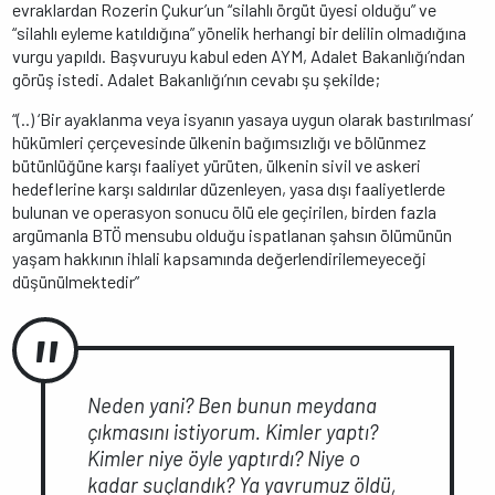
evraklardan Rozerin Çukur’un “silahlı örgüt üyesi olduğu” ve
“silahlı eyleme katıldığına” yönelik herhangi bir delilin olmadığına
vurgu yapıldı. Başvuruyu kabul eden AYM, Adalet Bakanlığı’ndan
görüş istedi. Adalet Bakanlığı’nın cevabı şu şekilde;
“(..) ‘Bir ayaklanma veya isyanın yasaya uygun olarak bastırılması’
hükümleri çerçevesinde ülkenin bağımsızlığı ve bölünmez
bütünlüğüne karşı faaliyet yürüten, ülkenin sivil ve askeri
hedeflerine karşı saldırılar düzenleyen, yasa dışı faaliyetlerde
bulunan ve operasyon sonucu ölü ele geçirilen, birden fazla
argümanla BTÖ mensubu olduğu ispatlanan şahsın ölümünün
yaşam hakkının ihlali kapsamında değerlendirilemeyeceği
düşünülmektedir”
Neden yani? Ben bunun meydana
çıkmasını istiyorum. Kimler yaptı?
Kimler niye öyle yaptırdı? Niye o
kadar suçlandık? Ya yavrumuz öldü,