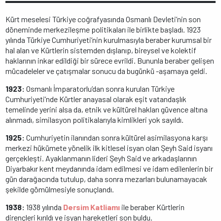
Kürt meselesi Türkiye coğrafyasında Osmanlı Devleti’nin son
döneminde merkezileşme politikaları ile birlikte başladı. 1923
yılında Türkiye Cumhuriyeti’nin kurulmasıyla beraber kurumsal bir
hal alan ve Kürtlerin sistemden dışlanıp, bireysel ve kolektif
haklarının inkar edildiği bir sürece evrildi. Bununla beraber gelişen
mücadeleler ve çatışmalar sonucu da bugünkü -aşamaya geldi.
1923:
Osmanlı İmparatorlu’dan sonra kurulan Türkiye
Cumhuriyeti’nde Kürtler anayasal olarak eşit vatandaşlık
temelinde yerini alsa da, etnik ve kültürel hakları güvence altına
alınmadı, similasyon politikalarıyla kimlikleri yok sayıldı.
1925:
Cumhuriyetin ilanından sonra kültürel asimilasyona karşı
merkezi hükümete yönelik ilk kitlesel isyan olan Şeyh Said isyanı
gerçekleşti. Ayaklanmanın lideri Şeyh Said ve arkadaşlarının
Diyarbakır kent meydanında idam edilmesi ve idam edilenlerin bir
gün darağacında tutulup, daha sonra mezarları bulunamayacak
şekilde gömülmesiyle sonuçlandı.
1938:
1938 yılında
Dersim Katliamı
ile beraber Kürtlerin
dirençleri kırıldı ve isyan hareketleri son buldu.