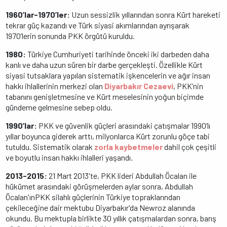
1960’lar-1970’ler:
Uzun sessizlik yıllarından sonra Kürt hareketi
tekrar güç kazandı ve Türk siyasi akımlarından ayrışarak
1970’lerin sonunda PKK örgütü kuruldu.
1980:
Türkiye Cumhuriyeti tarihinde önceki iki darbeden daha
kanlı ve daha uzun süren bir darbe gerçekleşti. Özellikle Kürt
siyasi tutsaklara yapılan sistematik işkencelerin ve ağır insan
hakkı ihlallerinin merkezi olan
Diyarbakır Cezaevi
, PKK’nin
tabanını genişletmesine ve Kürt meselesinin yoğun biçimde
gündeme gelmesine sebep oldu.
1990’lar:
PKK ve güvenlik güçleri arasındaki çatışmalar 1990’lı
yıllar boyunca giderek arttı, milyonlarca Kürt zorunlu göçe tabi
tutuldu. Sistematik olarak
zorla kaybetmeler
dahil çok çeşitli
ve boyutlu insan hakkı ihlalleri yaşandı.
2013-2015:
21 Mart 2013'te, PKK lideri Abdullah Öcalan ile
hükümet arasındaki görüşmelerden aylar sonra, Abdullah
Öcalan'ınPKK silahlı güçlerinin Türkiye topraklarından
çekileceğine dair mektubu Diyarbakır'da Newroz alanında
okundu. Bu mektupla birlikte 30 yıllık çatışmalardan sonra, barış