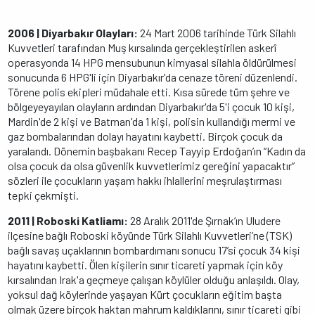
2006 | Diyarbakır Olayları:
24 Mart 2006 tarihinde Türk Silahlı
Kuvvetleri tarafından Muş kırsalında gerçekleştirilen askerî
operasyonda 14 HPG mensubunun kimyasal silahla öldürülmesi
sonucunda 6 HPG'li için Diyarbakır'da cenaze töreni düzenlendi.
Törene polis ekipleri müdahale etti. Kısa sürede tüm şehre ve
bölgeyeyayılan olayların ardından Diyarbakır'da 5'i çocuk 10 kişi,
Mardin'de 2 kişi ve Batman'da 1 kişi, polisin kullandığı mermi ve
gaz bombalarından dolayı hayatını kaybetti. Birçok çocuk da
yaralandı. Dönemin başbakanı Recep Tayyip Erdoğan’ın “Kadın da
olsa çocuk da olsa güvenlik kuvvetlerimiz gereğini yapacaktır”
sözleri ile çocukların yaşam hakkı ihlallerini meşrulaştırması
tepki çekmişti.
2011 | Roboski Katliamı:
28 Aralık 2011'de Şırnak’ın Uludere
ilçesine bağlı Roboski köyünde Türk Silahlı Kuvvetleri’ne (TSK)
bağlı savaş uçaklarının bombardımanı sonucu 17’si çocuk 34 kişi
hayatını kaybetti. Ölen kişilerin sınır ticareti yapmak için köy
kırsalından Irak'a geçmeye çalışan köylüler olduğu anlaşıldı. Olay,
yoksul dağ köylerinde yaşayan Kürt çocukların eğitim başta
olmak üzere birçok haktan mahrum kaldıklarını, sınır ticareti gibi