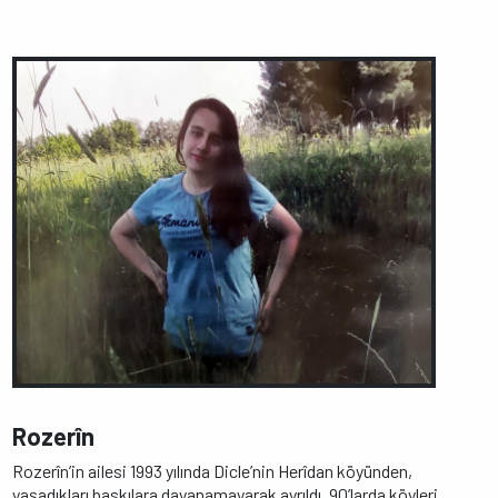
Rozerîn
Rozerîn’in ailesi 1993 yılında Dicle’nin Herîdan köyünden,
yaşadıkları baskılara dayanamayarak ayrıldı. 90’larda köyleri