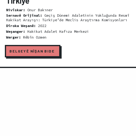
Tirkiyê
Nivîskar:
Onur Bakıner
Sernavê Orîjînal:
Geçiş Dönemi Adaletinin Yokluğunda Resmî
Hakikat Arayışı: Türkiye’de Meclis Araştırma Komisyonları
Dîroka Weşanê:
2022
Weşanger:
Hakikat Adalet Hafıza Merkezi
Werger:
Rêbîn Ozmen
BELGEYÊ NÎŞAN BIDE