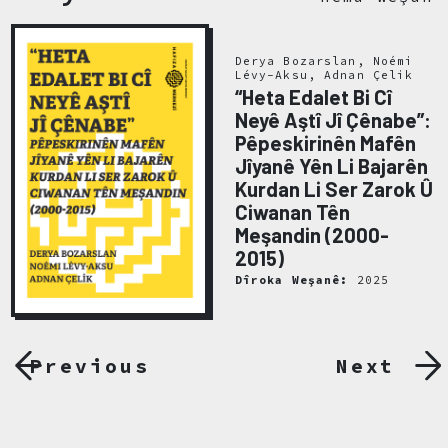
Derya Bozarslan, Noémi
Lévy-Aksu, Adnan Çelik
“Heta Edalet Bi Cî
Neyê Aştî Jî Çênabe”:
Pêpeskirinên Mafên
Jîyanê Yên Li Bajarên
Kurdan Li Ser Zarok Û
Ciwanan Tên
Meşandin (2000-
2015)
Dîroka Weşanê:
2025
Previous
Next