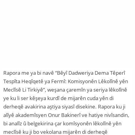
Rapora me ya bi navê “Bêyî Dadweriya Dema Têperî
Tespîta Heqîqetê ya Fermî: Komisyonên Lêkolînê yên
Meclîsê Li Tirkiyê’’, weşana çaremîn ya seriya lêkolînê
ye ku li ser kêşeya kurdî de mijarên cuda yên di
derheqê avakirina aştiya siyasî disekine. Rapora ku ji
alîyê akademîsyen Onur Bakinerî ve hatiye nivîsandin,
bi analîz û belgekirina çar komîsyonên lêkolînê yên
meclîsê ku ji bo vekolana mijarên di derheqê