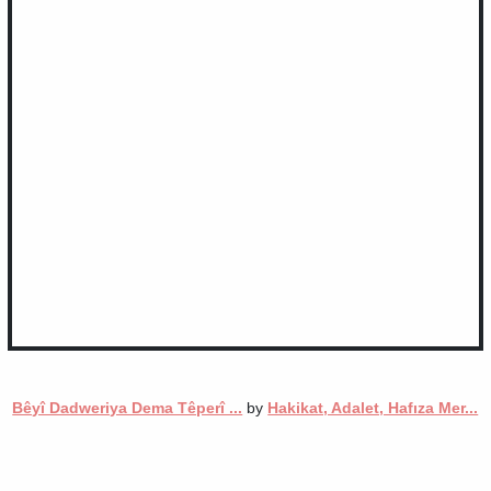
Bêyî Dadweriya Dema Têperî ...
by
Hakikat, Adalet, Hafıza Mer...