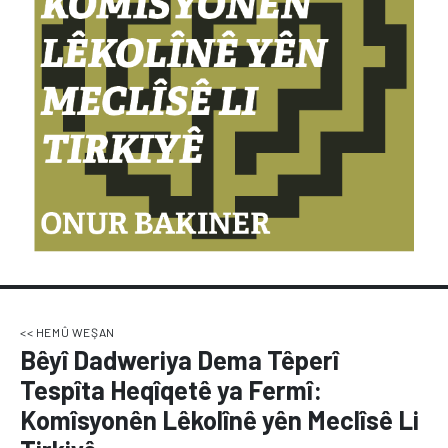
<< HEMÛ WEŞAN
Bêyî Dadweriya Dema Têperî
Tespîta Heqîqetê ya Fermî:
Komîsyonên Lêkolînê yên Meclîsê Li