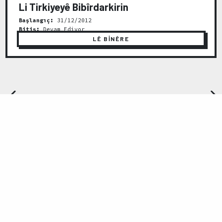
Li Tirkiyeyê Bibîrdarkirin
Başlangıç:
31/12/2012
Bitiş:
Devam Ediyor
LÊ BİNÊRE
Previous
Next
Ömer Avni Mah. İnönü Cad. No:14 Akar Palas Kat:1