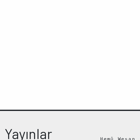
Yayınlar
Hemû Weşan