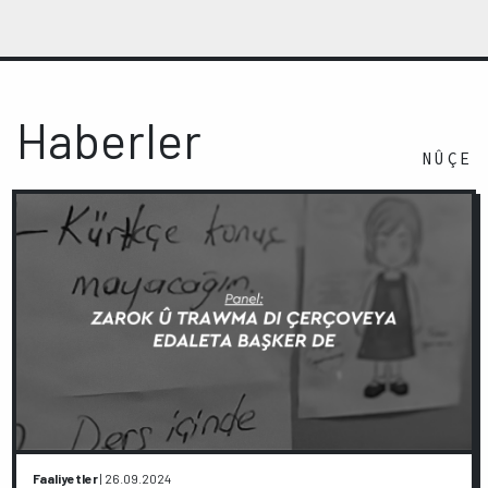
Haberler
NÛÇE
Faaliyetler
|
26.09.2024