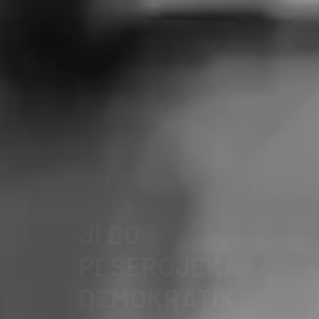
RÛBIRÛBÛN
Û MAFÊN
MIROVAN