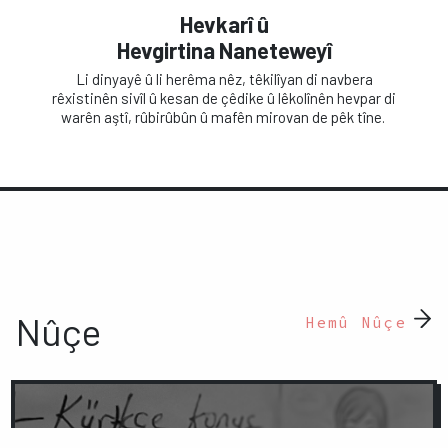
Hevkarî û
Hevgirtina Naneteweyî
Li dinyayê û li herêma nêz, têkilîyan di navbera
rêxistinên sivîl û kesan de çêdike û lêkolînên hevpar di
warên aştî, rûbirûbûn û mafên mirovan de pêk tîne.
Nûçe
Hemû Nûçe