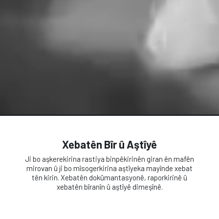
Xebatên Bîr û Aştîyê
Ji bo aşkerekirina rastiya binpêkirinên giran ên mafên
mirovan û ji bo mîsogerkirina aştîyeka mayînde xebat
tên kirin. Xebatên dokûmantasyonê, raporkirinê û
xebatên bîranîn û aştîyê dimeşînê.