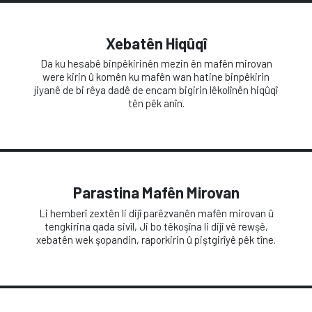
Xebatên Hiqûqî
Da ku hesabê binpêkirinên mezin ên mafên mirovan
were kirin û komên ku mafên wan hatine binpêkirin
jiyanê de bi rêya dadê de encam bigirin lêkolînên hiqûqî
tên pêk anîn.
Parastina Mafên Mirovan
Li hemberî zextên li dijî parêzvanên mafên mirovan û
tengkirina qada sivîl, Ji bo têkoşîna li dijî vê rewşê,
xebatên wek şopandin, raporkirin û piştgirîyê pêk tîne.