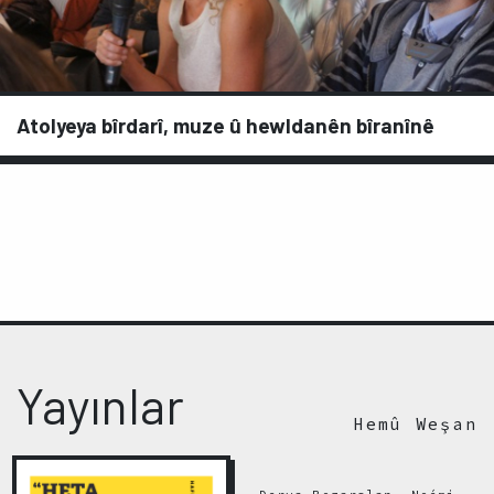
Atolyeya bîrdarî, muze û hewldanên bîranînê
Yayınlar
Hemû Weşan