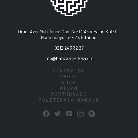
Ömer Avni Mah. İnönü Cad. No:14 Akar Palas Kat:1
Gümüşsuyu, 34427, İstanbul
0212 243 32 27
info@hafiza-merkezi.org
ÇÎROKA ME
PROJE
NÛÇE
WEŞAN
PIRTÛKXANE
POLÎTÎKAYA KVKKyê