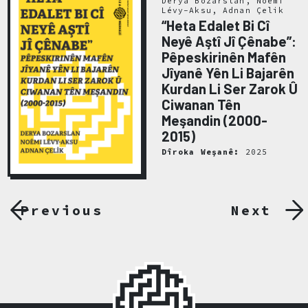
Derya Bozarslan, Noémi
Lévy-Aksu, Adnan Çelik
“Heta Edalet Bi Cî
Neyê Aştî Jî Çênabe”:
Pêpeskirinên Mafên
Jîyanê Yên Li Bajarên
Kurdan Li Ser Zarok Û
Ciwanan Tên
Meşandin (2000-
2015)
Dîroka Weşanê:
2025
Previous
Next