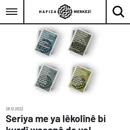
Skip
to
main
content
Ana
gezinti
menüsü
28.12.2022
Seriya me ya lêkolînê bi
kurdî weşanê de ye!