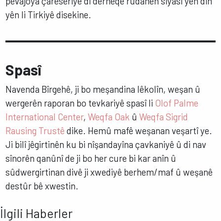
pêvajoya çareseriyê di derheqê rûdanên siyasî yên din
yên li Tirkiyê disekine.
Spasî
Navenda Bîrgehê, ji bo meşandina lêkolîn, weşan û
wergerên raporan bo tevkariyê spasî li
Olof Palme
International Center
,
Weqfa Oak
û
Weqfa Sigrid
Rausing Trustê
dike. Hemû mafê weşanan veşartî ye.
Ji bilî jêgirtinên ku bi nîşandayîna çavkaniyê û di nav
sînorên qanûnî de ji bo her cure bi kar anîn û
sûdwergirtinan divê ji xwediyê berhem/maf û weşanê
destûr bê xwestin.
İlgili Haberler