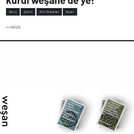
Barış
Çeviri
Kürt Meselesi
Rapor
<< NÛÇE