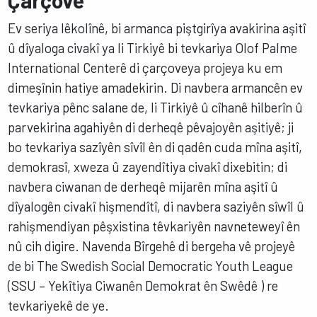
Çarçove
Ev seriya lêkolînê, bi armanca piştgirîya avakirina aşitî
û dîyaloga civakî ya li Tirkiyê bi tevkariya Olof Palme
International Centerê di çarçoveya projeya ku em
dimeşînin hatiye amadekirin. Di navbera armancên ev
tevkariya pênc salane de, li Tirkiyê û cîhanê hilberîn û
parvekirina agahiyên di derheqê pêvajoyên aşitiyê; ji
bo tevkariya sazîyên sîvîl ên di qadên cuda mîna aşitî,
demokrasî, xweza û zayendîtiya civakî dixebitin; di
navbera ciwanan de derheqê mijarên mîna aşitî û
dîyalogên civakî hişmendîtî, di navbera saziyên sîwîl û
rahişmendiyan pêşxistina têvkariyên navneteweyî ên
nû cih digire. Navenda Bîrgehê di bergeha vê projeyê
de bi The Swedish Social Democratic Youth League
(SSU – Yekîtiya Ciwanên Demokrat ên Swêdê ) re
tevkariyekê de ye.