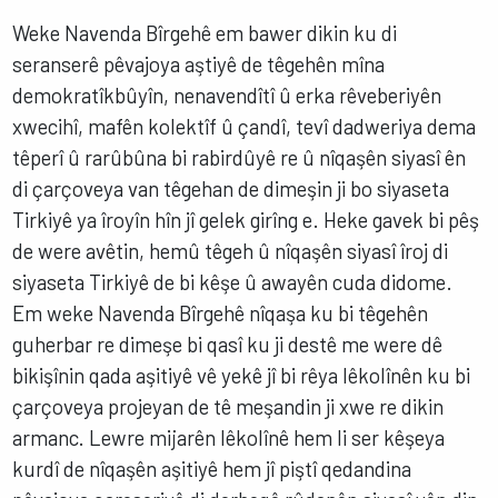
Weke Navenda Bîrgehê em bawer dikin ku di
seranserê pêvajoya aştiyê de têgehên mîna
demokratîkbûyîn, nenavendîtî û erka rêveberiyên
xwecihî, mafên kolektîf û çandî, tevî dadweriya dema
têperî û rarûbûna bi rabirdûyê re û nîqaşên siyasî ên
di çarçoveya van têgehan de dimeşin ji bo siyaseta
Tirkiyê ya îroyîn hîn jî gelek girîng e. Heke gavek bi pêş
de were avêtin, hemû têgeh û nîqaşên siyasî îroj di
siyaseta Tirkiyê de bi kêşe û awayên cuda didome.
Em weke Navenda Bîrgehê nîqaşa ku bi têgehên
guherbar re dimeşe bi qasî ku ji destê me were dê
bikişînin qada aşitiyê vê yekê jî bi rêya lêkolînên ku bi
çarçoveya projeyan de tê meşandin ji xwe re dikin
armanc. Lewre mijarên lêkolînê hem li ser kêşeya
kurdî de nîqaşên aşitiyê hem jî piştî qedandina