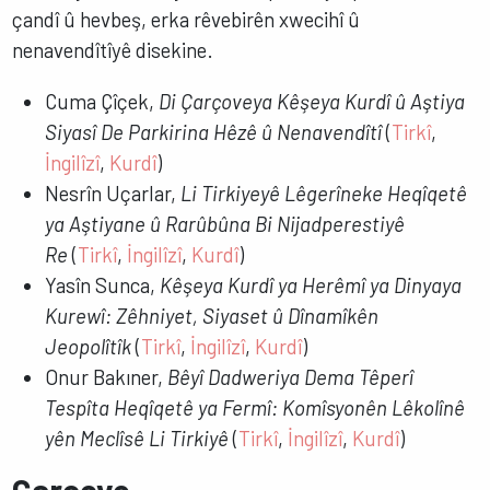
çandî û hevbeş, erka rêvebirên xwecihî û
nenavendîtîyê disekine.
Cuma Çîçek,
Di Çarçoveya Kêşeya Kurdî û Aştiya
Siyasî De Parkirina Hêzê û Nenavendîtî
(
Tirkî
,
İngilîzî
,
Kurdî
)
Nesrîn Uçarlar,
Li Tirkiyeyê Lêgerîneke Heqîqetê
ya Aştiyane û Rarûbûna Bi Nijadperestiyê
Re
(
Tirkî
,
İngilîzî
,
Kurdî
)
Yasîn Sunca,
Kêşeya Kurdî ya Herêmî ya Dinyaya
Kurewî: Zêhniyet, Siyaset û Dînamîkên
Jeopolîtîk
(
Tirkî
,
İngilîzî
,
Kurdî
)
Onur Bakıner,
Bêyî Dadweriya Dema Têperî
Tespîta Heqîqetê ya Fermî: Komîsyonên Lêkolînê
yên Meclîsê Li Tirkiyê
(
Tirkî
,
İngilîzî
,
Kurdî
)