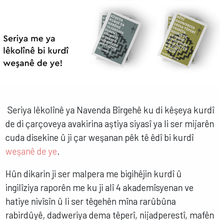
Seriya lêkolînê ya Navenda Bîrgehê ku di kêşeya kurdî
de di çarçoveya avakirina aştiya siyasî ya li ser mijarên
cuda disekine û ji çar weşanan pêk tê êdî bi kurdî
weşanê de ye
.
Hûn dikarin ji ser malpera me bigihêjin kurdî û
ingilîziya raporên me ku ji alî 4 akademîsyenan ve
hatiye nivîsîn û li ser têgehên mîna rarûbûna
rabirdûyê, dadweriya dema têperî, nijadperestî, mafên