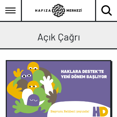
Ana
içeriğe
atla
Ana
gezinti
Açık Çağrı
menüsü