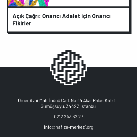
Açık Çağrı: Onarıcı Adalet için Onarıcı
Fikirler
Ömer Avni Mah. İnönü Cad. No:14 Akar Palas Kat:1
Gümüşsuyu, 34427, İstanbul
0212 243 32 27
info@hafiza-merkezi.org