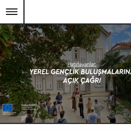
Ana
içeriğe
atla
Ana
gezinti
menüsü