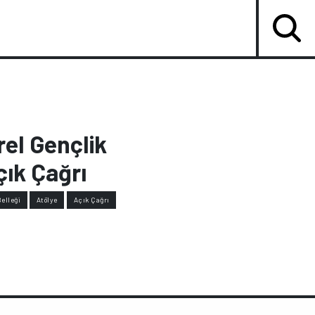
rel Gençlik
ık Çağrı
elleği
Atölye
Açık Çağrı