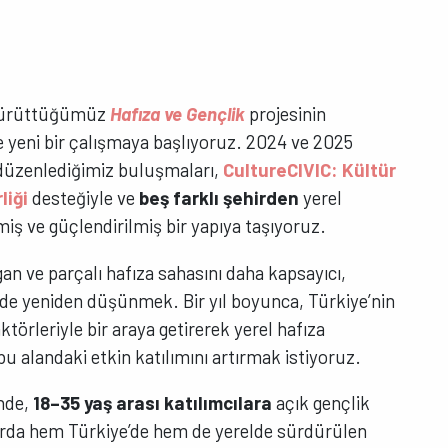
 yürüttüğümüz
Hafıza ve Gençlik
projesinin
yeni bir çalışmaya başlıyoruz. 2024 ve 2025
 düzenlediğimiz buluşmaları,
CultureCIVIC: Kültür
liği
desteğiyle ve
beş farklı şehirden
yerel
miş ve güçlendirilmiş bir yapıya taşıyoruz.
gan ve parçalı hafıza sahasını daha kapsayıcı,
nde yeniden düşünmek. Bir yıl boyunca, Türkiye’nin
ktörleriyle bir araya getirerek yerel hafıza
u alandaki etkin katılımını artırmak istiyoruz.
inde,
18–35 yaş arası katılımcılara
açık gençlik
rda hem Türkiye’de hem de yerelde sürdürülen