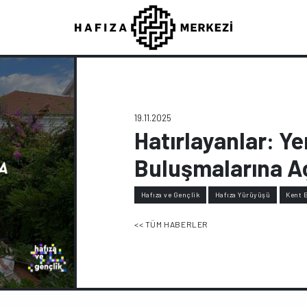
19.11.2025
Hatırlayanlar: Ye
Buluşmalarına Aç
Hafıza ve Gençlik
Hafıza Yürüyüşü
Kent B
<< TÜM HABERLER