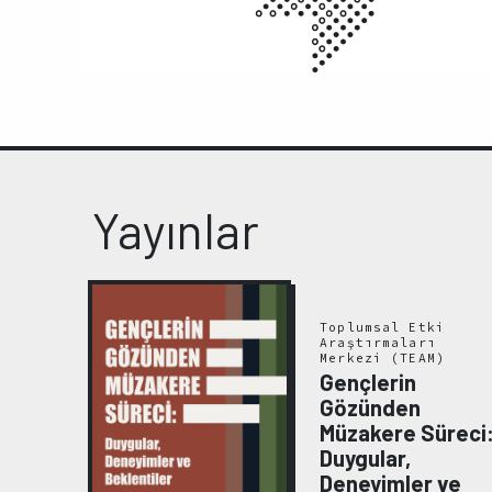
Yayınlar
Toplumsal Etki
Araştırmaları
yanın
Merkezi (TEAM)
rt
Gençlerin
Gözünden
Müzakere Süreci
Duygular,
Deneyimler ve