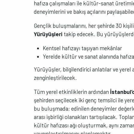
hafıza çalışmaları ile kültür-sanat üretimle
deneyimlerini ve bakış açılarını paylaşabile
Gençlik buluşmalarını, her şehirde 30 kişil
Yürüyüşleri
takip edecek. Bu yürüyüşlerde
Kentsel hafızayı taşıyan mekânlar
Yerelde kültür ve sanat alanında hafız
Yürüyüşler, bilgilendirici anlatılar ve yerel
zenginleştirilecek.
Tüm yerel etkinliklerin ardından
İstanbul’
şehirden seçilecek iki genç temsilci ile yer
bu buluşmada; edinilen deneyimler değerlen
arası işbirliği olanakları tartışılacak. Topl
kültür hafızası ağı oluşturmak, aynı zaman
yaygınlaştırılmasını planlamaktır.