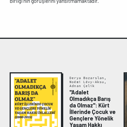
Birliği’nin görüşlerini yansıtmamaktadır.
Derya Bozarslan,
Noémi Lévy-Aksu,
Adnan Çelik
"Adalet
Olmadıkça Barış
da Olmaz": Kürt
:
İllerinde Çocuk ve
Gençlere Yönelik
Yaşam Hakkı