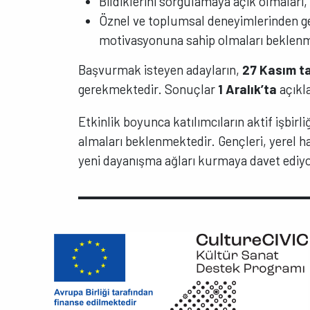
Bildiklerini sorgulamaya açık olmaları,
Öznel ve toplumsal deneyimlerinden ge
motivasyonuna sahip olmaları beklenm
Başvurmak isteyen adayların,
27 Kasım t
gerekmektedir. Sonuçlar
1 Aralık’ta
açıkl
Etkinlik boyunca katılımcıların aktif işbir
almaları beklenmektedir. Gençleri, yerel h
yeni dayanışma ağları kurmaya davet ediy