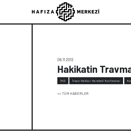
06.11.2012
Hakikatin Travma
İHD
İnsan Hakları Hareketi Konferansı
Ko
<< TÜM HABERLER