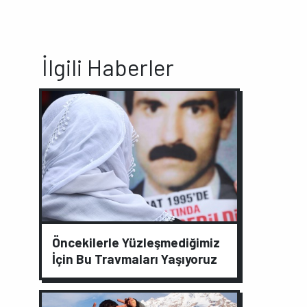
İlgili Haberler
Öncekilerle Yüzleşmediğimiz
İçin Bu Travmaları Yaşıyoruz