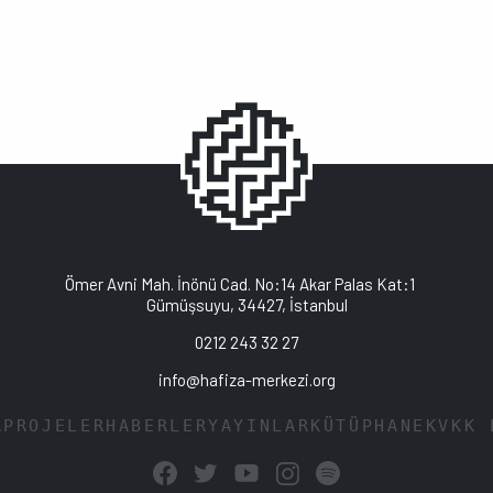
Ömer Avni Mah. İnönü Cad. No:14 Akar Palas Kat:1
Gümüşsuyu, 34427, İstanbul
0212 243 32 27
info@hafiza-merkezi.org
A
PROJELER
HABERLER
YAYINLAR
KÜTÜPHANE
KVKK 