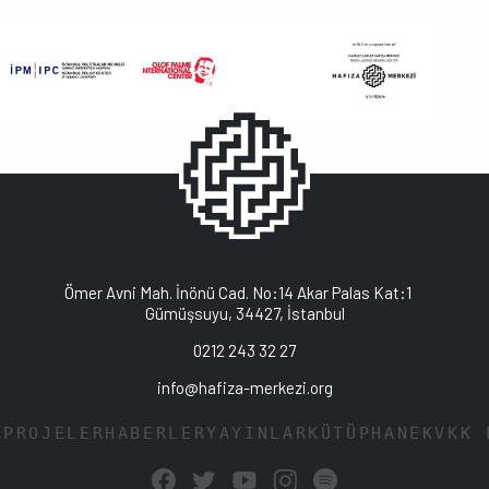
Ömer Avni Mah. İnönü Cad. No:14 Akar Palas Kat:1
Gümüşsuyu, 34427, İstanbul
0212 243 32 27
info@hafiza-merkezi.org
A
PROJELER
HABERLER
YAYINLAR
KÜTÜPHANE
KVKK 