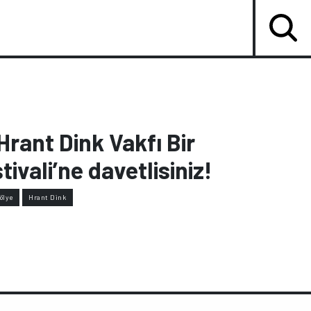
rant Dink Vakfı Bir
vali’ne davetlisiniz!
ölye
Hrant Dink