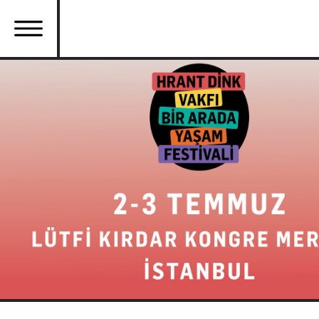
Ana
içeriğe
atla
Ana
gezinti
menüsü