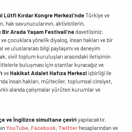
l Lütfi Kırdar Kongre Merkezi’nde
Türkiye ve
n, hak savunucularının, aktivistlerin,
ı
Bir Arada Yaşam Festivali’ne
davetlisiniz.
ve çocuklara yönelik diyalog, insan hakları ve bir
al ve uluslararası bilgi paylaşımı ve deneyim
k, sivil toplum kuruluşları arasındaki iletişimin
itlelerle buluşması için stantlar kuracağız ve
fı
ve
Hakikat Adalet Hafıza Merkezi
işbirliği ile
da insan hakları, mülteciler, toplumsal cinsiyet,
farklı alanda çalışmalar yürüten kurumlar ve
.
çe ve İngilizce simultane çeviri
yapılacaktır.
nın
YouTube
,
Facebook
,
Twitter
hesaplarından ve