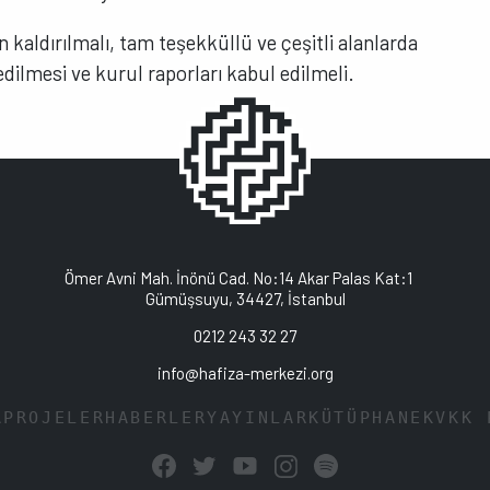
 kaldırılmalı, tam teşekküllü ve çeşitli alanlarda
dilmesi ve kurul raporları kabul edilmeli.
Ömer Avni Mah. İnönü Cad. No:14 Akar Palas Kat:1
Gümüşsuyu, 34427, İstanbul
0212 243 32 27
info@hafiza-merkezi.org
A
PROJELER
HABERLER
YAYINLAR
KÜTÜPHANE
KVKK 