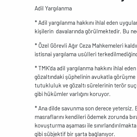
Adil Yargılanma
* Adil yargılanma hakkını ihlal eden uygul
kişilerin davalarında görülmektedir. Bu ne
* Özel Görevli Ağır Ceza Mahkemeleri kald
istisnai yargılama usûlleri terkedilmediğin
* TMK’da adil yargılanma hakkını ihlal ede
gözaltındaki şüphelinin avukatla görüşme h
tutukluluk ve gözaltı sürelerinin terör suçu
gibi hükümler varlığını koruyor.
* Ana dilde savunma son derece yetersiz. 
masraflarını kendileri ödemek zorunda bır
kovuşturma aşaması ile sınırlandırılmakt
gibi sübjektif bir şarta bağlanıyor.