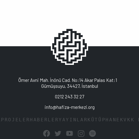
Ömer Avni Mah. İnönü Cad. No:14 Akar Palas Kat:1
Gümüşsuyu, 34427, İstanbul
0212 243 32 27
info@hafiza-merkezi.org
A
PROJELER
HABERLER
YAYINLAR
KÜTÜPHANE
KVKK 