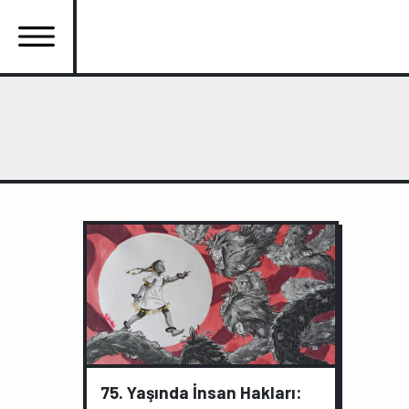
Ana
içeriğe
atla
Ana
gezinti
menüsü
75. Yaşında İnsan Hakları: