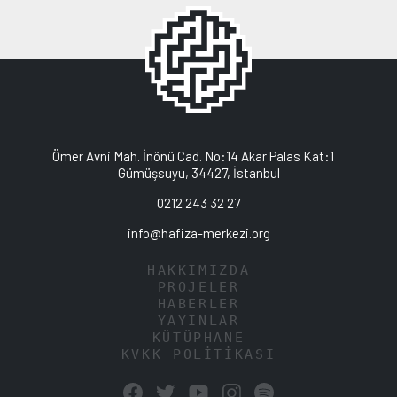
Ömer Avni Mah. İnönü Cad. No:14 Akar Palas Kat:1
Gümüşsuyu, 34427, İstanbul
0212 243 32 27
info@hafiza-merkezi.org
HAKKIMIZDA
PROJELER
HABERLER
YAYINLAR
KÜTÜPHANE
KVKK POLİTİKASI