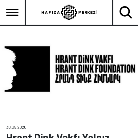
Ana
içeriğe
atla
Ana
gezinti
menüsü
30.05.2020
Hrant Dink Vakfı Yalnız