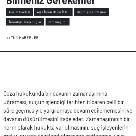
Devlet Suçları
Ağır İnsan Hakkı İhlali
Geçmişle Yüzleşme
İnsanlığa Karşı Suçlar
Zamanaşımı
<< TÜM HABERLER
Ceza hukukunda bir davanın zamanaşımına
uğraması, suçun işlendiği tarihten itibaren belli bir
süre geçmesiyle yargılamaya devam edilememesini ve
davanın düşürülmesini ifade eder. Zamanaşımının bir
norm olarak hukukta var olmasının, suç işleyenlerin
makul sürede cezalandırılmasının sağlanması veya