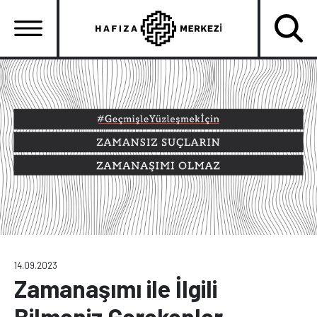
Ana
içeriğe
atla
Ana
gezinti
menüsü
14.09.2023
Zamanaşımı ile İlgili
Bilmeniz Gerekenler