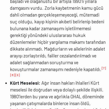
başladı ve olağanüstü bir artışla 1990’lı yıllara
damgasını vurdu. Zorla kaybetmenin kamu gücü
dahli olmadan gerçekleşemeyeceği, mütemadi
suç olduğu, kayıp kişinin akıbeti belirlenip bedeni
bulunana kadar zamanaşımı işletilmemesi
gerektiği yönündeki uluslararası hukuk
düzenlemeler hiçbir yargılama makamı tarafından
dikkate alınmadı. Mağdurların ve ailelerinin adalet
arayışı zorlaştırıldı, failler cezalandırılmadı ve
adalet sağlanmadan soruşturma ve
[7]
kovuşturmalar zamanaşımı nedeniyle kapatıldı.
[8]
[9]
Kürt Meselesi:
Ağır insan hakları ihlalleri Kürt
meselesi ile doğrudan veya dolaylı şekilde ilişkili.
1980’lerden bu yana ve ağırlıkla OHAL döneminde
yaşanan çatışmalarda binlerce insan öldü,