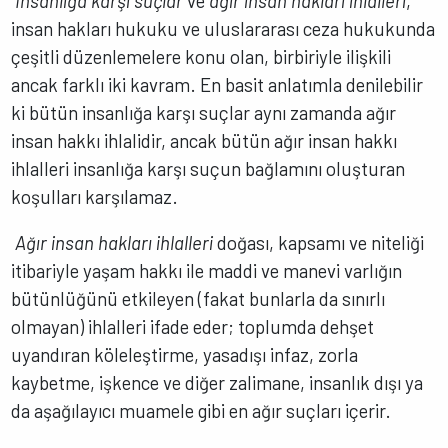
İnsanlığa karşı suçlar
ve
ağır insan hakları ihlalleri
,
insan hakları hukuku ve uluslararası ceza hukukunda
çeşitli düzenlemelere konu olan, birbiriyle ilişkili
ancak farklı iki kavram. En basit anlatımla denilebilir
ki bütün insanlığa karşı suçlar aynı zamanda ağır
insan hakkı ihlalidir, ancak bütün ağır insan hakkı
ihlalleri insanlığa karşı suçun bağlamını oluşturan
koşulları karşılamaz.
Ağır insan hakları ihlalleri
doğası, kapsamı ve niteliği
itibariyle yaşam hakkı ile maddi ve manevi varlığın
bütünlüğünü etkileyen (fakat bunlarla da sınırlı
olmayan) ihlalleri ifade eder; toplumda dehşet
uyandıran köleleştirme, yasadışı infaz, zorla
kaybetme, işkence ve diğer zalimane, insanlık dışı ya
da aşağılayıcı muamele gibi en ağır suçları içerir.