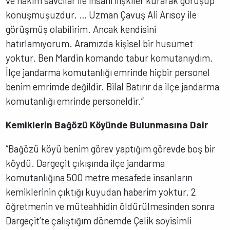
ve hakim savcılar ile insani ilişkiler kurarak görüşüp
konuşmuşuzdur. … Uzman Çavuş Ali Arısoy ile
görüşmüş olabilirim. Ancak kendisini
hatırlamıyorum. Aramızda kişisel bir husumet
yoktur. Ben Mardin komando tabur komutanıydım.
İlçe jandarma komutanlığı emrinde hiçbir personel
benim emrimde değildir. Bilal Batırır da ilçe jandarma
komutanlığı emrinde personeldir.”
Kemiklerin Bağözü Köyünde Bulunmasına Dair
“Bağözü köyü benim görev yaptığım görevde boş bir
köydü. Dargeçit çıkışında ilçe jandarma
komutanlığına 500 metre mesafede insanların
kemiklerinin çıktığı kuyudan haberim yoktur. 2
öğretmenin ve müteahhidin öldürülmesinden sonra
Dargeçit’te çalıştığım dönemde Çelik soyisimli