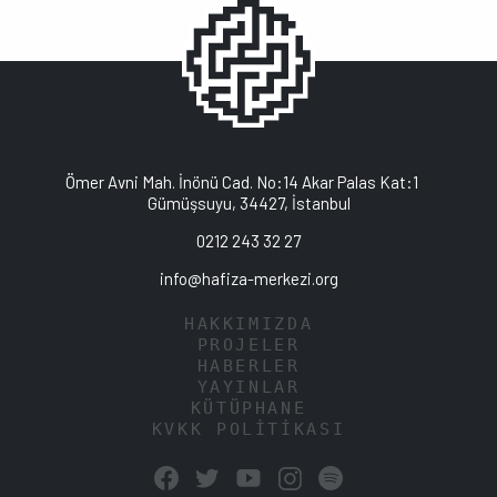
Ömer Avni Mah. İnönü Cad. No:14 Akar Palas Kat:1
Gümüşsuyu, 34427, İstanbul
0212 243 32 27
info@hafiza-merkezi.org
HAKKIMIZDA
PROJELER
HABERLER
YAYINLAR
KÜTÜPHANE
KVKK POLİTİKASI