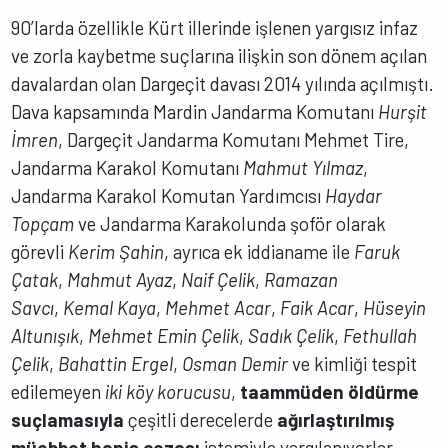
90’larda özellikle Kürt illerinde işlenen yargısız infaz
ve zorla kaybetme suçlarına ilişkin son dönem açılan
davalardan olan Dargeçit davası 2014 yılında açılmıştı.
Dava kapsamında Mardin Jandarma Komutanı
Hurşit
İmren
, Dargeçit Jandarma Komutanı Mehmet Tire,
Jandarma Karakol Komutanı
Mahmut Yılmaz
,
Jandarma Karakol Komutan Yardımcısı
Haydar
Topçam
ve Jandarma Karakolunda şoför olarak
görevli
Kerim Şahin
, ayrıca ek iddianame ile
Faruk
Çatak
,
Mahmut Ayaz
,
Naif Çelik
,
Ramazan
Savcı
,
Kemal Kaya
,
Mehmet Acar
,
Faik Acar
,
Hüseyin
Altunışık
,
Mehmet Emin
Çelik
,
Sadık Çelik
,
Fethullah
Çelik
,
Bahattin Ergel
,
Osman Demir
ve kimliği tespit
edilemeyen
iki köy korucusu
,
taammüden öldürme
suçlamasıyla
çeşitli derecelerde
ağırlaştırılmış
müebbet hapis cezası
istemiyle yargılanıyorlar.