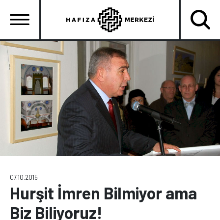
Ana
içeriğe
atla
Ana
gezinti
menüsü
07.10.2015
Hurşit İmren Bilmiyor ama
Biz Biliyoruz!