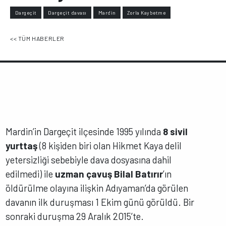
Dargeçit
Dargeçit davası
Mardin
Zorla Kaybetme
<< TÜM HABERLER
Mardin’in Dargeçit ilçesinde 1995 yılında
8
sivil
yurttaş
(8 kişiden biri olan Hikmet Kaya delil
yetersizliği sebebiyle dava dosyasına dahil
edilmedi)
ile
uzman çavuş
Bilal Batırır
’ın
öldürülme olayına ilişkin Adıyaman’da görülen
davanın ilk duruşması 1 Ekim günü görüldü. Bir
sonraki duruşma 29 Aralık 2015’te.