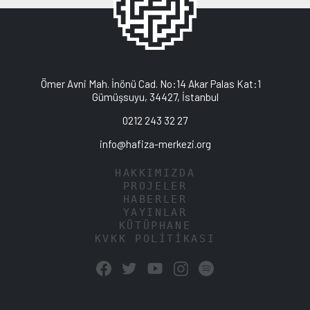
Ömer Avni Mah. İnönü Cad. No:14 Akar Palas Kat:1
Gümüşsuyu, 34427, İstanbul
0212 243 32 27
info@hafiza-merkezi.org
HAKKIMIZDA
PROJELER
HABERLER
YAYINLAR
KÜTÜPHANE
KVKK POLİTİKASI