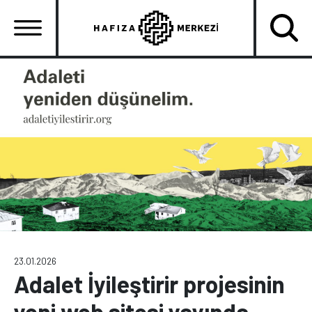
Ana
içeriğe
atla
Ana
gezinti
menüsü
23.01.2026
Adalet İyileştirir projesinin
yeni web sitesi yayında