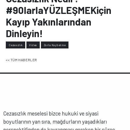
#90larlaYÜZLEŞMEKiçin
Kayıp Yakınlarından
Dinleyin!
Cezasızlık
Video
Zorla Kaybetme
<< TÜM HABERLER
Cezasızlık meselesi bizce hukuki ve siyasi
boyutlarının yan sıra, mağdurların yaşadıkları
perspektifinden de kavranması gereken bir süreç.