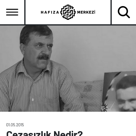
Ana
içeriğe
atla
Ana
gezinti
menüsü
01.05.2015
Cezasızlık Nedir?