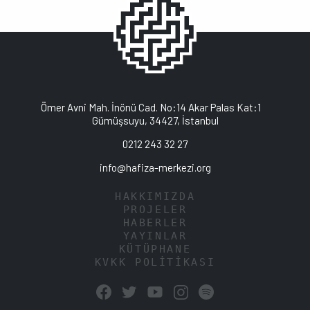
Ömer Avni Mah. İnönü Cad. No:14 Akar Palas Kat:1
Gümüşsuyu, 34427, İstanbul
0212 243 32 27
info@hafiza-merkezi.org
HAKKIMIZDA
PROJELER
HABERLER
YAYINLAR
KÜTÜPHANE
KVKK POLİTİKASI