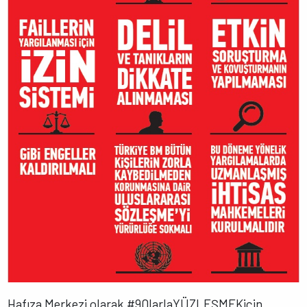
Hafıza Merkezi olarak #90larlaYÜZLEŞMEKiçin