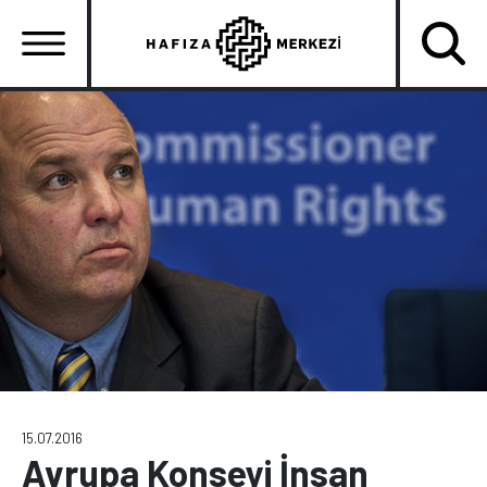
Ana
içeriğe
atla
Ana
gezinti
menüsü
15.07.2016
Avrupa Konseyi İnsan