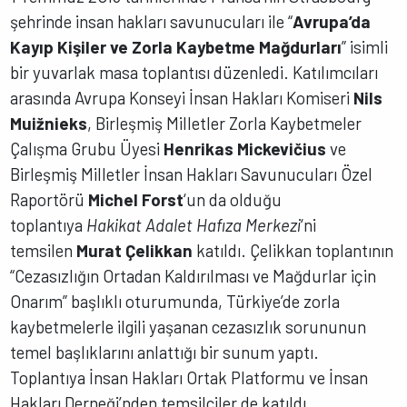
şehrinde insan hakları savunucuları ile “
Avrupa’da
Kayıp Kişiler ve Zorla Kaybetme Mağdurları
” isimli
bir yuvarlak masa toplantısı düzenledi. Katılımcıları
arasında Avrupa Konseyi İnsan Hakları Komiseri
Nils
Muižnieks
, Birleşmiş Milletler Zorla Kaybetmeler
Çalışma Grubu Üyesi
Henrikas Mickevičius
ve
Birleşmiş Milletler İnsan Hakları Savunucuları Özel
Raportörü
Michel Forst
‘un da olduğu
toplantıya
Hakikat Adalet Hafıza Merkezi
‘ni
temsilen
Murat Çelikkan
katıldı. Çelikkan toplantının
“Cezasızlığın Ortadan Kaldırılması ve Mağdurlar için
Onarım” başlıklı oturumunda, Türkiye’de zorla
kaybetmelerle ilgili yaşanan cezasızlık sorununun
temel başlıklarını anlattığı bir sunum yaptı.
Toplantıya İnsan Hakları Ortak Platformu ve İnsan
Hakları Derneği’nden temsilciler de katıldı.